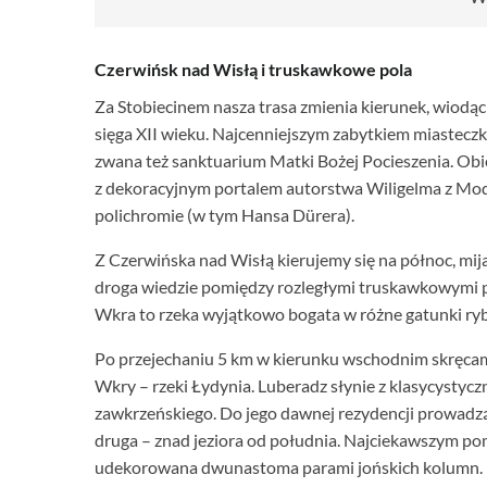
Czerwińsk nad Wisłą i truskawkowe pola
Za Stobiecinem nasza trasa zmienia kierunek, wiodąc
sięga XII wieku. Najcenniejszym zabytkiem miasteczk
zwana też sanktuarium Matki Bożej Pocieszenia. Obi
z dekoracyjnym portalem autorstwa Wiligelma z Mode
polichromie (w tym Hansa Dürera).
Z Czerwińska nad Wisłą kierujemy się na północ, mij
droga wiedzie pomiędzy rozległymi truskawkowymi p
Wkra to rzeka wyjątkowo bogata w różne gatunki ryb 
Po przejechaniu 5 km w kierunku wschodnim skręcam
Wkry – rzeki Łydynia. Luberadz słynie z klasycysty
zawkrzeńskiego. Do jego dawnej rezydencji prowadzą
druga – znad jeziora od południa. Najciekawszym p
udekorowana dwunastoma parami jońskich kolumn.