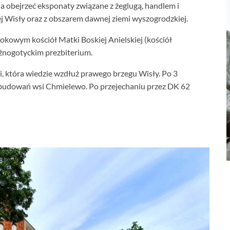
a obejrzeć eksponaty związane z żeglugą, handlem i
j Wisły oraz z obszarem dawnej ziemi wyszogrodzkiej.
kowym kościół Matki Boskiej Anielskiej (kościół
źnogotyckim prezbiterium.
 która wiedzie wzdłuż prawego brzegu Wisły. Po 3
zabudowań wsi Chmielewo. Po przejechaniu przez DK 62