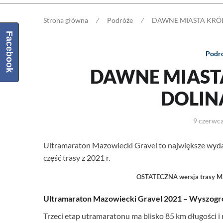
Strona główna
⁄
Podróże
⁄
DAWNE MIASTA KRÓ
Facebook
Podr
DAWNE MIAST
DOLIN
9 czerwc
Ultramaraton Mazowiecki Gravel to największe wyda
część trasy z 2021 r.
OSTATECZNA wersja trasy M
Ultramaraton Mazowiecki Gravel 2021 – Wyszogr
Trzeci etap utramaratonu ma blisko 85 km długości 