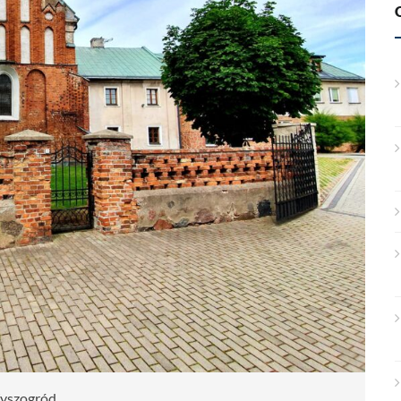
yszogród