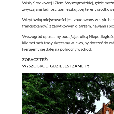
Wisły Środkowej i Ziemi Wyszogrodzkiej, gdzie możn
zwyczajami ludności zamieszkującej tereny środkowe
Wizytówką miejscowości jest zbudowany w stylu baro
franciszkanów) z zabytkowym ołtarzem, nawami i pó
Wyszogród opuszamy podążając ulicą Niepodległości,
kilometrach trasy skręcamy w lewo, by dotrzeć do 
kierujemy się dalej na północny wschód.
ZOBACZ TEŻ:
WYSZOGRÓD. GDZIE JEST ZAMEK?!