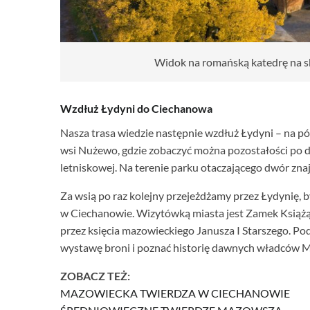
Widok na romańską katedrę na s
Wzdłuż Łydyni do Ciechanowa
Nasza trasa wiedzie następnie wzdłuż Łydyni – na 
wsi Nużewo, gdzie zobaczyć można pozostałości p
letniskowej. Na terenie parku otaczającego dwór zna
Za wsią po raz kolejny przejeżdżamy przez Łydynię,
w Ciechanowie. Wizytówką miasta jest Zamek Książ
przez księcia mazowieckiego Janusza I Starszego.
wystawę broni i poznać historię dawnych władców 
ZOBACZ TEŻ:
MAZOWIECKA TWIERDZA W CIECHANOWIE