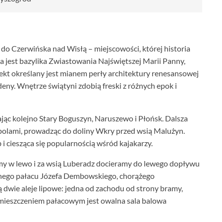
 do Czerwińska nad Wisłą – miejscowości, której historia
a jest bazylika Zwiastowania Najświętszej Marii Panny,
ekt określany jest mianem perły architektury renesansowej
ny. Wnętrze świątyni zdobią freski z różnych epok i
ając kolejno Stary Boguszyn, Naruszewo i Płońsk. Dalsza
olami, prowadząc do doliny Wkry przed wsią Malużyn.
i ciesząca się popularnością wśród kajakarzy.
y w lewo i za wsią Luberadz docieramy do lewego dopływu
cznego pałacu Józefa Dembowskiego, chorążego
 dwie aleje lipowe: jedna od zachodu od strony bramy,
omieszczeniem pałacowym jest owalna sala balowa