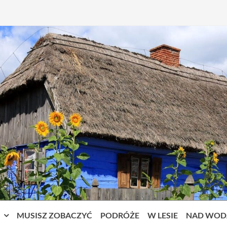
MUSISZ ZOBACZYĆ
PODRÓŻE
W LESIE
NAD WOD