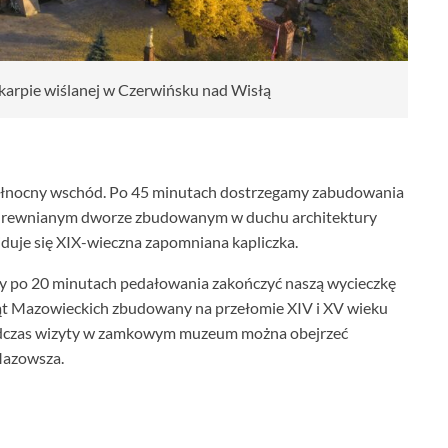
karpie wiślanej w Czerwińsku nad Wisłą
północny wschód. Po 45 minutach dostrzegamy zabudowania
o drewnianym dworze zbudowanym w duchu architektury
jduje się XIX-wieczna zapomniana kapliczka.
 by po 20 minutach pedałowania zakończyć naszą wycieczkę
ąt Mazowieckich zbudowany na przełomie XIV i XV wieku
 Podczas wizyty w zamkowym muzeum można obejrzeć
Mazowsza.