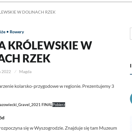
LEWSKIE W DOLINACH RZEK
S
•
óże
Rowery
A KRÓLEWSKIE W
ACH RZEK
a 2022
Magda
rzenie kolarsko-przygodowe w regionie. Prezentujemy 3
azowiecki_Gravel_2021 FINAL
Pobierz
ód
i rozpoczyna się w Wyszogrodzie. Znajduje się tam Muzeum