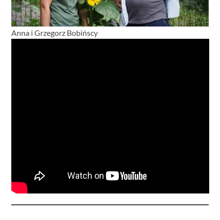
Anna i Grzegorz Bobińscy