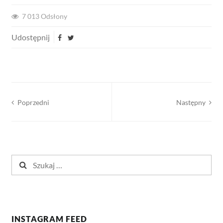
7 013
Odsłony
Udostępnij
Nawigacja
Poprzedni
Następny
wpisu
Szukaj:
INSTAGRAM FEED