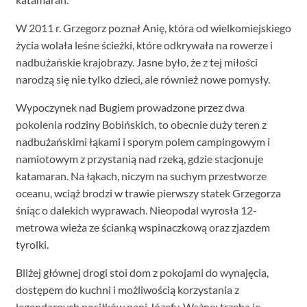
W 2011 r. Grzegorz poznał Anię, która od wielkomiejskiego
życia wolała leśne ścieżki, które odkrywała na rowerze i
nadbużańskie krajobrazy. Jasne było, że z tej miłości
narodzą się nie tylko dzieci, ale również nowe pomysły.
Wypoczynek nad Bugiem prowadzone przez dwa
pokolenia rodziny Bobińskich, to obecnie duży teren z
nadbużańskimi łąkami i sporym polem campingowym i
namiotowym z przystanią nad rzeką, gdzie stacjonuje
katamaran. Na łąkach, niczym na suchym przestworze
oceanu, wciąż brodzi w trawie pierwszy statek Grzegorza
śniąc o dalekich wyprawach. Nieopodal wyrosła 12-
metrowa wieża ze ścianką wspinaczkową oraz zjazdem
tyrolki.
Bliżej głównej drogi stoi dom z pokojami do wynajęcia,
dostępem do kuchni i możliwością korzystania z
legendarnych posiłków pani Józefy. Ważne: trzeba je