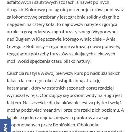
asfaltowych i szutrowych szosach, a nawet polnych
drogach. Kolorowy pociąg nie potrzebuje torów, ponieważ
za lokomotywę przebrany jest zgrabnie solidny ciągnik z
napędem na cztery koła. To najnowszy nabytek i gorąca
atrakcja gospodarstwa agroturystycznego Wypoczynek
nad Bugiem w Klepaczewie, którego właściciele – Ania i
Grzegorz Bobińscy – regularnie wdrażają nowe pomysły,
reagując na potrzeby turystów szukających ciekawych
możliwości spędzenia czasu blisko natury.
Ciuchcia ruszyła w swój pierwszy kurs po nadbużańskich
łąkach latem tego roku. Zastąpiła inną atrakcję –
katamaran, który w ostatnich sezonach coraz rzadziej
wyruszał w rejs. Obniżający się poziom wody na Bugu jest
faktem. Na szczęście dla kajaków nie jest za płytko i wciąż
można podziwiać meandry i przełom rzeki z ich poziomu. A
kajaki to jeden z najmocniejszych punktów atrakcji
proponowanych przez Bobińskich. Obok pola
namiotowego i campingowego nad samą rzeką oraz ścianki