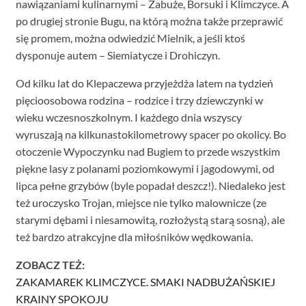
nawiązaniami kulinarnymi – Zabuże, Borsuki i Klimczyce. A
po drugiej stronie Bugu, na którą można także przeprawić
się promem, można odwiedzić Mielnik, a jeśli ktoś
dysponuje autem – Siemiatycze i Drohiczyn.
Od kilku lat do Klepaczewa przyjeżdża latem na tydzień
pięcioosobowa rodzina – rodzice i trzy dziewczynki w
wieku wczesnoszkolnym. I każdego dnia wszyscy
wyruszają na kilkunastokilometrowy spacer po okolicy. Bo
otoczenie Wypoczynku nad Bugiem to przede wszystkim
piękne lasy z polanami poziomkowymi i jagodowymi, od
lipca pełne grzybów (byle popadał deszcz!). Niedaleko jest
też uroczysko Trojan, miejsce nie tylko malownicze (ze
starymi dębami i niesamowitą, rozłożystą starą sosną), ale
też bardzo atrakcyjne dla miłośników wędkowania.
ZOBACZ TEŻ:
ZAKAMAREK KLIMCZYCE. SMAKI NADBUŻAŃSKIEJ
KRAINY SPOKOJU