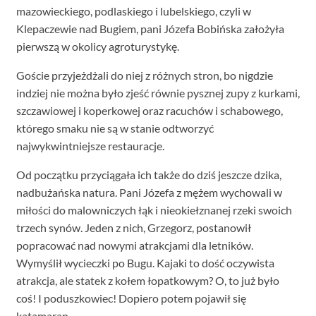
mazowieckiego, podlaskiego i lubelskiego, czyli w
Klepaczewie nad Bugiem, pani Józefa Bobińska założyła
pierwszą w okolicy agroturystykę.
Goście przyjeżdżali do niej z różnych stron, bo nigdzie
indziej nie można było zjeść równie pysznej zupy z kurkami,
szczawiowej i koperkowej oraz racuchów i schabowego,
którego smaku nie są w stanie odtworzyć
najwykwintniejsze restauracje.
Od początku przyciągała ich także do dziś jeszcze dzika,
nadbużańska natura. Pani Józefa z mężem wychowali w
miłości do malowniczych łąk i nieokiełznanej rzeki swoich
trzech synów. Jeden z nich, Grzegorz, postanowił
popracować nad nowymi atrakcjami dla letników.
Wymyślił wycieczki po Bugu. Kajaki to dość oczywista
atrakcja, ale statek z kołem łopatkowym? O, to już było
coś! I poduszkowiec! Dopiero potem pojawił się
katamaran.