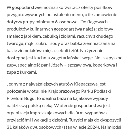
W gospodarstwie można skorzystać z oferty posiłków
przygotowywanych po ustaleniu menu, o ile zamówienie
dotyczy grupy minimum 6-osobowej. Do flagowych
produktów kulinarnych gospodarstwa należą: ziołowy
smalec z jabłkiem, cebulką i ziołami, racuchy z chudego
twarogu, mąki, cukru i sody oraz babka ziemniaczana na
bazie ziemniaków, mięsa, cebuli i ziół. Na życzenie
dostępna jest kuchnia wegetariańska i wege. No i są pyszne
zupy, specjalność pani Józefy – szczawiowa, koperkowa i
zupa z kurkami.
Jednym z najważniejszych atutów Klepaczewa jest
położenie w otulinie Krajobrazowego Parku Podlaski
Przełom Bugu. To idealna baza na kajakowe wypady
najdzikszą polską rzeką. W ofercie gospodarstwa jest
organizacja imprez kajakowych dla firm, wypadów z
przyjaciółmi i wakacji z dziećmi. Turyści mają do dyspozycji
31 kajaków dwuosobowych (stan w lecie 2024). Najmłodsi