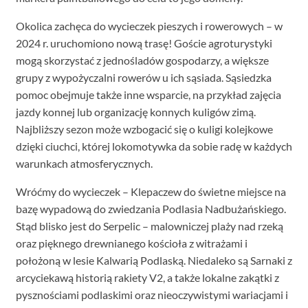
Okolica zachęca do wycieczek pieszych i rowerowych – w
2024 r. uruchomiono nową trasę! Goście agroturystyki
mogą skorzystać z jednośladów gospodarzy, a większe
grupy z wypożyczalni rowerów u ich sąsiada. Sąsiedzka
pomoc obejmuje także inne wsparcie, na przykład zajęcia
jazdy konnej lub organizację konnych kuligów zimą.
Najbliższy sezon może wzbogacić się o kuligi kolejkowe
dzięki ciuchci, której lokomotywka da sobie radę w każdych
warunkach atmosferycznych.
Wróćmy do wycieczek – Klepaczew do świetne miejsce na
bazę wypadową do zwiedzania Podlasia Nadbużańskiego.
Stąd blisko jest do Serpelic – malowniczej plaży nad rzeką
oraz pięknego drewnianego kościoła z witrażami i
położoną w lesie Kalwarią Podlaską. Niedaleko są Sarnaki z
arcyciekawą historią rakiety V2, a także lokalne zakątki z
pysznościami podlaskimi oraz nieoczywistymi wariacjami i