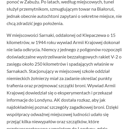
ponoć w Zabużu. Po latach, według miejscowych, tunel
służył przemytnikom, szmuglującym towar na Białoruś,
jednak obecnie autochtoni zapytani o sekretne miejsce, nie
chcą zdradzić jego położenia.
W miejscowości Sarnaki, oddalonej od Klepaczewa o 15
kilometrów, w 1944 roku wywiad Armii Krajowej dokonał
nie lada odkrycia. Niemcy z jednego z poligonów rozpoczęli
doświadczalne wystrzeliwanie bezzałogowych rakiet V-2 o
zasięgu około 250 kilometrów i spadających właśnie w
Sarnakach. Stacjonujący w miejscowej szkole oddział
niemieckich żołnierzy miał za zadanie określać punkty
trafienia oraz przejmować szczątki broni. Wywiad Armii
Krajowej dowiedział się o eksperymentach i przekazał
informacje do Londynu. AK dostała rozkaz, aby jak
najdokładniej poznać szczegóły zagadkowej broni. Dzięki
współpracy odważnej miejscowej ludności udało się
przejąć kilka niewypałów oraz szczątków, które
przetransportowano samolotem do Londynu, gdzie