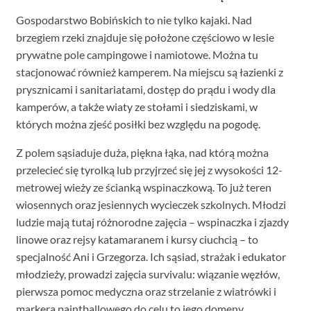
Gospodarstwo Bobińskich to nie tylko kajaki. Nad
brzegiem rzeki znajduje się położone częściowo w lesie
prywatne pole campingowe i namiotowe. Można tu
stacjonować również kamperem. Na miejscu są łazienki z
prysznicami i sanitariatami, dostęp do prądu i wody dla
kamperów, a także wiaty ze stołami i siedziskami, w
których można zjeść posiłki bez względu na pogodę.
Z polem sąsiaduje duża, piękna łąka, nad którą można
przelecieć się tyrolką lub przyjrzeć się jej z wysokości 12-
metrowej wieży ze ścianką wspinaczkową. To już teren
wiosennych oraz jesiennych wycieczek szkolnych. Młodzi
ludzie mają tutaj różnorodne zajęcia – wspinaczka i zjazdy
linowe oraz rejsy katamaranem i kursy ciuchcią – to
specjalność Ani i Grzegorza. Ich sąsiad, strażak i edukator
młodzieży, prowadzi zajęcia survivalu: wiązanie węzłów,
pierwsza pomoc medyczna oraz strzelanie z wiatrówki i
markera paintballowego do celu to jego domeny.