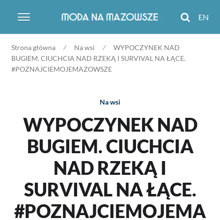
EN
Search
Skip
Skip
Strona główna
⁄
Na wsi
⁄
WYPOCZYNEK NAD
to
to
BUGIEM. CIUCHCIA NAD RZEKĄ I SURVIVAL NA ŁĄCE.
navigation
content
#POZNAJCIEMOJEMAZOWSZE
Na wsi
WYPOCZYNEK NAD
BUGIEM. CIUCHCIA
NAD RZEKĄ I
SURVIVAL NA ŁĄCE.
#POZNAJCIEMOJEMA