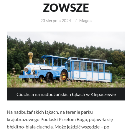
ZOWSZE
23 sierpnia 2024
Magda
Ciuchcia na nadbużańskich łąkach w Klepaczewie
Na nadbużańskich łąkach, na terenie parku
krajobrazowego Podlaski Przełom Bugu, pojawiła się
błękitno-biała ciuchcia. Może jeździć wszędzie – po