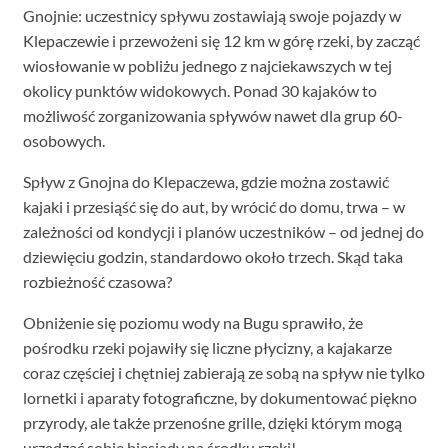
Gnojnie: uczestnicy spływu zostawiają swoje pojazdy w
Klepaczewie i przewożeni się 12 km w górę rzeki, by zacząć
wiosłowanie w pobliżu jednego z najciekawszych w tej
okolicy punktów widokowych. Ponad 30 kajaków to
możliwość zorganizowania spływów nawet dla grup 60-
osobowych.
Spływ z Gnojna do Klepaczewa, gdzie można zostawić
kajaki i przesiąść się do aut, by wrócić do domu, trwa – w
zależności od kondycji i planów uczestników – od jednej do
dziewięciu godzin, standardowo około trzech. Skąd taka
rozbieżność czasowa?
Obniżenie się poziomu wody na Bugu sprawiło, że
pośrodku rzeki pojawiły się liczne płycizny, a kajakarze
coraz częściej i chętniej zabierają ze sobą na spływ nie tylko
lornetki i aparaty fotograficzne, by dokumentować piękno
przyrody, ale także przenośne grille, dzięki którym mogą
urządzać sobie biesiady na środku rzeki!