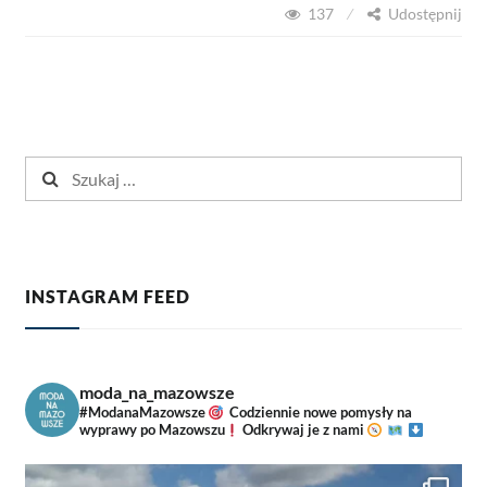
137
Udostępnij
KAPUŚNIK.
WIĘCEJ
NIŻ
SZKOŁA
JAZDY
KONNEJ.
POZNAJCIEMOJEMAZOWSZE
Szukaj:
2025
INSTAGRAM FEED
moda_na_mazowsze
#ModanaMazowsze
Codziennie nowe pomysły na
wyprawy po Mazowszu
Odkrywaj je z nami