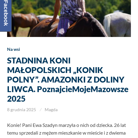
Facebook
Na wsi
STADNINA KONI
MAŁOPOLSKICH „KONIK
POLNY”. AMAZONKI Z DOLINY
LIWCA. PoznajcieMojeMazowsze
2025
8 grudnia 2025
Magda
Konie! Pani Ewa Szadyn marzyła o nich od dziecka. 26 lat
temu sprzedali z mężem mieszkanie w mieście i z dwiema