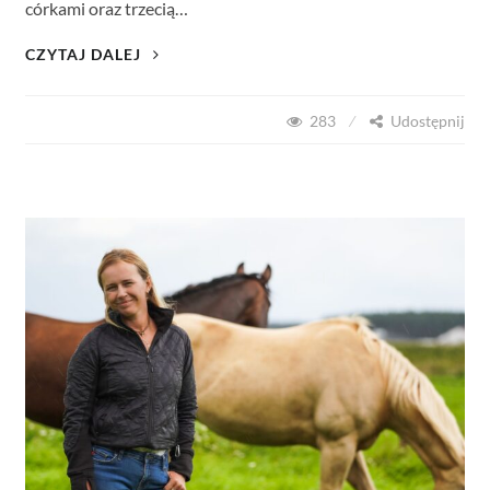
córkami oraz trzecią…
STADNINA
CZYTAJ DALEJ
KONI
MAŁOPOLSKICH
283
Udostępnij
„KONIK
POLNY”.
AMAZONKI
Z
DOLINY
LIWCA.
POZNAJCIEMOJEMAZOWSZE
2025