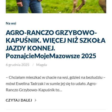
Na wsi
AGRO-RANCZO GRZYBOWO-
KAPUŚNIK. WIĘCEJ NIŻ SZKOŁA
JAZDY KONNEJ.
PoznajcieMojeMazowsze 2025
6 grudnia 2025
Magda
– Chciałam mieszkać w chacie na wsi, gdzieś na bezludziu –
mówi Ewelina Tadrzak i w sumie jej się to udało. Agro-
Ranczo Grzybowo-Kapuśnik to…
AGRO-
CZYTAJ DALEJ
RANCZO
GRZYBOWO-